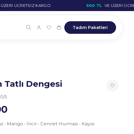
ERİ ÜCRETSIZ KARGO
500 TL
VE ÜZERİ ÜCRET
Tadım Paketleri
 Tatlı Dengesi
.0
/5
90
z • Mango • İncir • Cennet Hurması • Kayısı