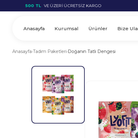
500 TL
VE ÜZERİ ÜCRETSIZ KARGO
50
Anasayfa
Kurumsal
Ürünler
Bize Ula
Anasayfa
›
Tadım Paketleri
›
Doğanın Tatlı Dengesi