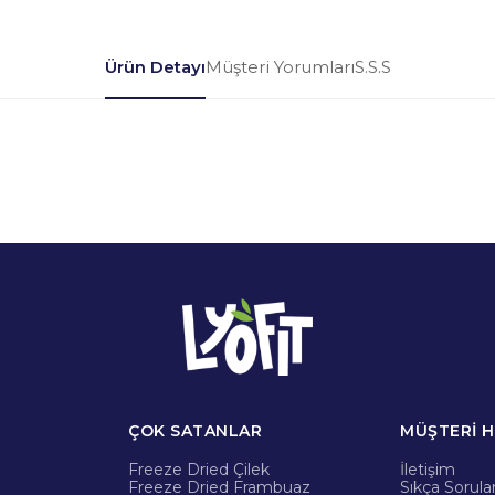
Ürün Detayı
Müşteri Yorumları
S.S.S
ÇOK SATANLAR
MÜŞTERİ H
Freeze Dried Çilek
İletişim
Freeze Dried Frambuaz
Sıkça Sorula