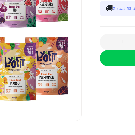
🚚
3 saat 55 d
1