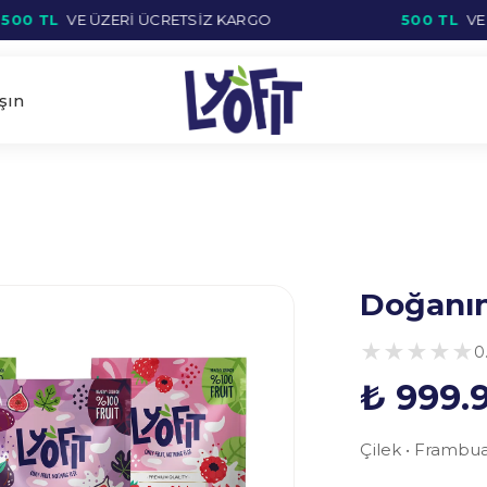
0 TL
VE ÜZERİ ÜCRETSIZ KARGO
500 TL
VE ÜZ
şın
Doğanın
★
★
★
★
★
0
₺ 999.
Çilek • Frambua