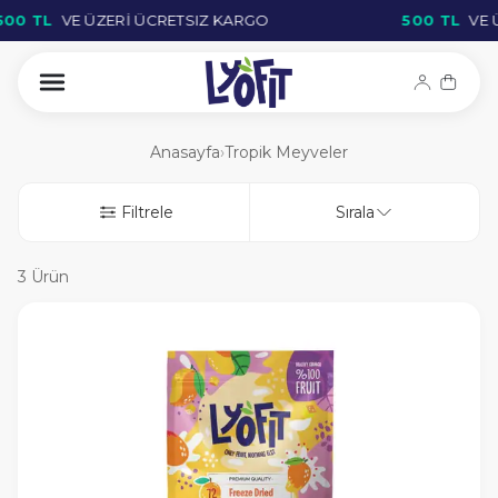
0 TL
VE ÜZERİ ÜCRETSIZ KARGO
500 TL
VE Ü
Anasayfa
›
Tropik Meyveler
Filtrele
Sırala
3 Ürün