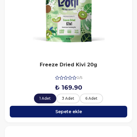
Freeze Dried Kivi 20g
0/5
₺ 169.90
1 Adet
3 Adet
6 Adet
Sepete ekle