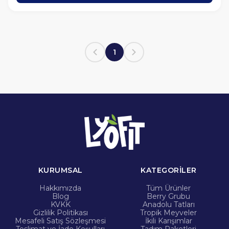
1
KURUMSAL
KATEGORİLER
Hakkımızda
Tüm Ürünler
Blog
Berry Grubu
KVKK
Anadolu Tatları
Gizlilik Politikası
Tropik Meyveler
Mesafeli Satış Sözleşmesi
İkili Karışımlar