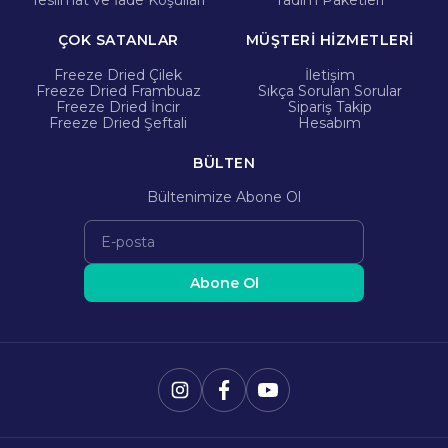
Teslimat ve İade Koşulları
Tadım Paketleri
ÇOK SATANLAR
MÜŞTERİ HİZMETLERİ
Freeze Dried Çilek
İletişim
Freeze Dried Frambuaz
Sıkça Sorulan Sorular
Freeze Dried İncir
Sipariş Takip
Freeze Dried Şeftali
Hesabım
BÜLTEN
Bültenimize Abone Ol
Abone Ol