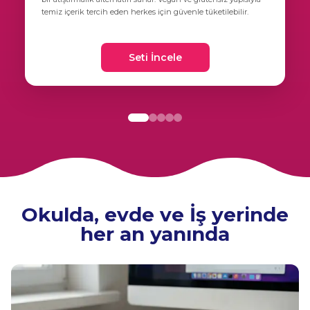
temiz içerik tercih eden herkes için güvenle tüketilebilir.
Seti İncele
Okulda, evde ve İş yerinde
her an yanında