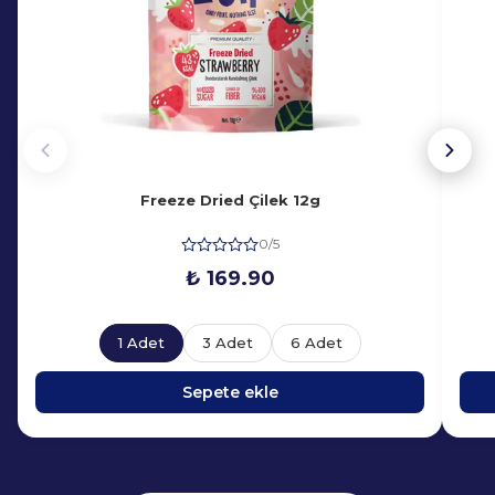
Freeze Dried Çilek 12g
0/5
₺ 169.90
1 Adet
3 Adet
6 Adet
Sepete ekle