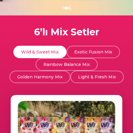
6’lı Mix Setler
Wild & Sweet Mix
Exotic Fusion Mix
Rainbow Balance Mix
Golden Harmony Mix
Light & Fresh Mix