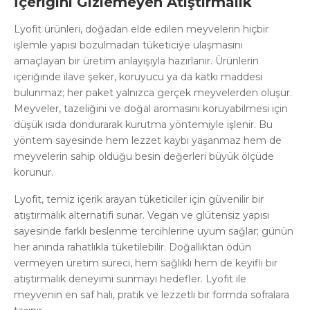
İçeriğini Gizlemeyen Atıştırmalık
Lyofit ürünleri, doğadan elde edilen meyvelerin hiçbir
işlemle yapısı bozulmadan tüketiciye ulaşmasını
amaçlayan bir üretim anlayışıyla hazırlanır. Ürünlerin
içeriğinde ilave şeker, koruyucu ya da katkı maddesi
bulunmaz; her paket yalnızca gerçek meyvelerden oluşur.
Meyveler, tazeliğini ve doğal aromasını koruyabilmesi için
düşük ısıda dondurarak kurutma yöntemiyle işlenir. Bu
yöntem sayesinde hem lezzet kaybı yaşanmaz hem de
meyvelerin sahip olduğu besin değerleri büyük ölçüde
korunur.
Lyofit, temiz içerik arayan tüketiciler için güvenilir bir
atıştırmalık alternatifi sunar. Vegan ve glütensiz yapısı
sayesinde farklı beslenme tercihlerine uyum sağlar; günün
her anında rahatlıkla tüketilebilir. Doğallıktan ödün
vermeyen üretim süreci, hem sağlıklı hem de keyifli bir
atıştırmalık deneyimi sunmayı hedefler. Lyofit ile
meyvenin en saf hali, pratik ve lezzetli bir formda sofralara