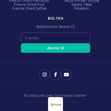
Freeze Dried Frambuaz
Sıkça Sorulan Sorular
Freeze Dried İncir
Sipariş Takip
Freeze Dried Şeftali
Hesabım
BÜLTEN
Bültenimize Abone Ol
Abone Ol
©
2026
Lyofit Gıda. Tüm Hakları Saklıdır.
QR Kod